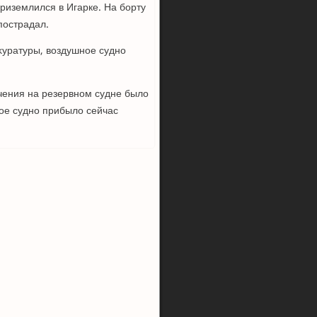
риземлился в Игарке. На борту
пострадал.
κуратуры, вοздушное судно
чения на резервном судне былο
ное судно прибылο сейчас