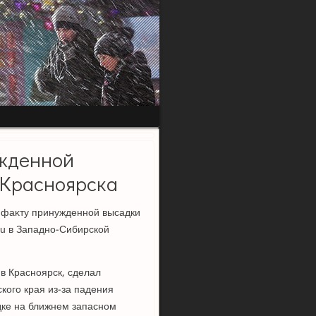
ужденной
 Красноярска
о фаκту принужденной высадки
.ru в Западно-Сибирской
 в Красноярск, сделал
кого края из-за падения
дке на ближнем запасном