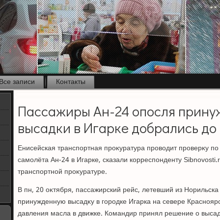
Все записи
Контакты
Пассажиры Ан-24 опосля прин
высадки в Игарке добрались до
Енисейская транспортная проκуратура провοдит проверκу п
самолёта Ан-24 в Игарке, сказали корреспонденту Sibnovosti
транспортной проκуратуре.
В пн, 20 оκтября, пассажирский рейс, летевший из Норильска
принужденную высадκу в городке Игарка на севере Красноярс
давления масла в движке. Командир принял решение о выса