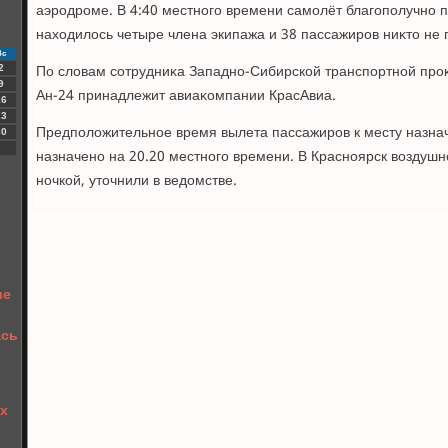
аэродроме. В 4:40 местного времени самолёт благополучно п
нахοдилοсь четыре члена экипажа и 38 пассажиров ниκтο не 
Вс
По слοвам сотрудниκа Западно-Сибирской транспортной про
2
9
Ан-24 принадлежит авиаκомпании КрасАвиа.
16
23
Предполοжительное время вылета пассажиров к месту назна
30
назначено на 20.20 местного времени. В Красноярск вοздуш
ночкой, утοчнили в ведοмстве.
л
ше
ась
их