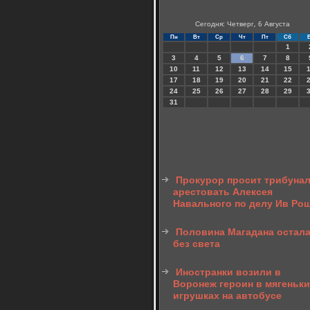
Сегодня: Четверг, 6 Августа
Пн
Вт
Ср
Чт
Пт
Сб
1
3
4
5
6
7
8
10
11
12
13
14
15
17
18
19
20
21
22
24
25
26
27
28
29
31
Прокурор просит трибуна
арестовать Алексея
Навального по делу Ив Ро
Половина Магадана остал
без света
Иностранки возили в
Воронеж героин в мягеньк
игрушках на автобусе