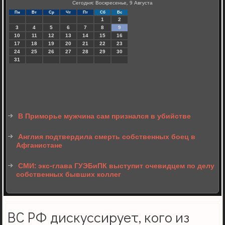
Сегодня: Воскресенье, 9 Августа
Пн
Вт
Ср
Чт
Пт
Сб
Вс
1
2
3
4
5
6
7
8
9
10
11
12
13
14
15
16
17
18
19
20
21
22
23
24
25
26
27
28
29
30
31
В Приморье мужчина сам признался в убийстве
Англия подтвердила смерть собственных боец в
Афганистане
СМИ: экс-глава ГУЭБиПК выступит очевидцем по делу
собственных бывших коллег
ВС РФ дискуссирует, кого из